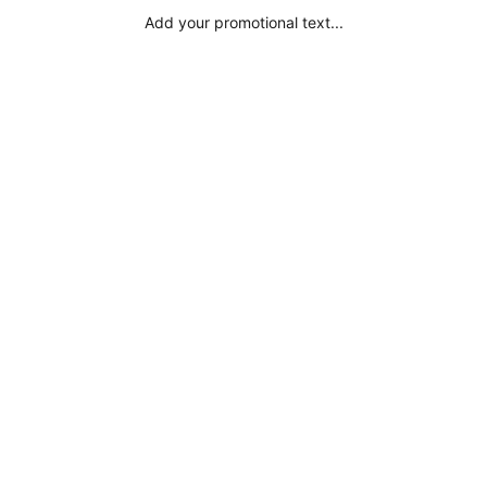
Add your promotional text...
Startseite
LED SET
LED Folienpapier
LED Paneele
LED Zubehö